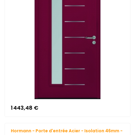
1 443,48 €
Hormann - Porte d'entrée Acier - Isolation 46mm -