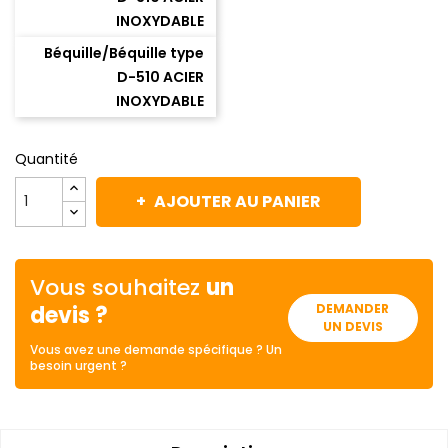
INOXYDABLE
Béquille/Béquille type
D-510 ACIER
INOXYDABLE
Quantité
AJOUTER AU PANIER
Vous souhaitez
un
devis ?
DEMANDER
UN DEVIS
Vous avez une demande spécifique ? Un
besoin urgent ?