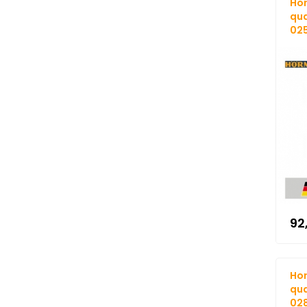
Hor
qua
025
92
Hor
qua
028