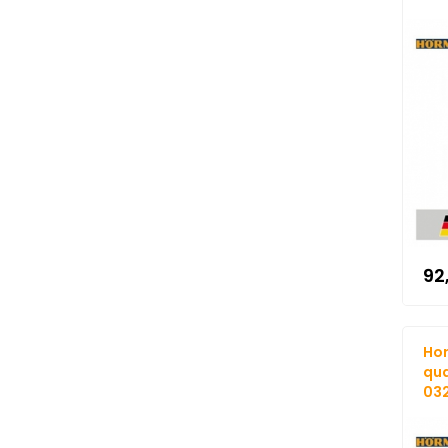
92
Hor
qua
032