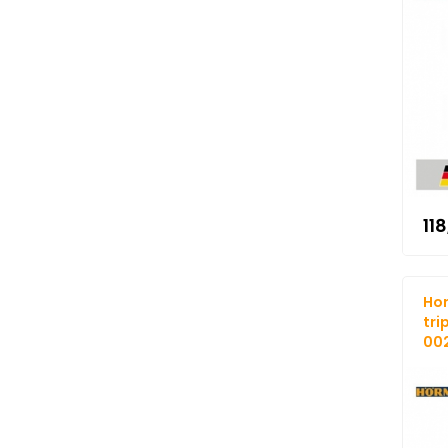
11
Hor
tri
002