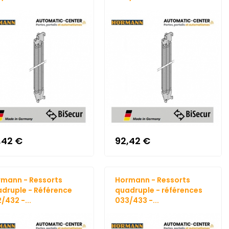
,42 €
92,42 €
mann - Ressorts
Hormann - Ressorts
druple - Référence
quadruple - références
/432 -...
033/433 -...