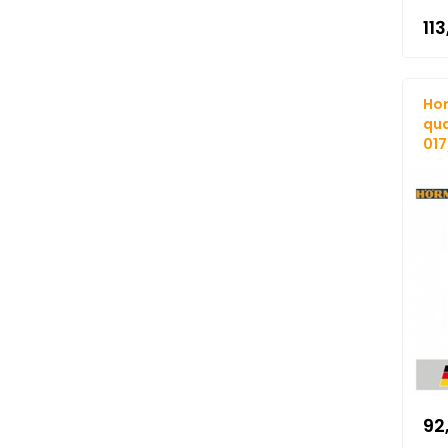
11
Hor
qua
017
92