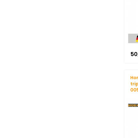
50
Hor
tri
005