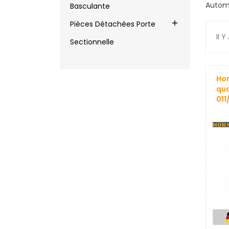
Autom
Basculante

Pièces Détachées Porte
Il Y
Sectionnelle
Hor
qua
011