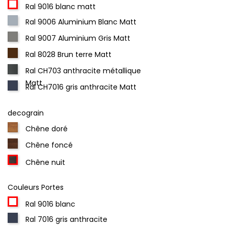
Ral 9016 blanc matt
Ral 9006 Aluminium Blanc Matt
Ral 9007 Aluminium Gris Matt
Ral 8028 Brun terre Matt
Ral CH703 anthracite métallique
Matt
Ral CH7016 gris anthracite Matt
decograin
Chêne doré
Chêne foncé
Chêne nuit
Couleurs Portes
Ral 9016 blanc
Ral 7016 gris anthracite