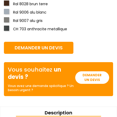
Ral 8028 brun terre
Ral 9006 alu blanc
Ral 9007 alu gris
CH 703 anthracite metallique
DEMANDER UN DEVIS
Vous souhaitez
un
devis ?
DEMANDER
UN DEVIS
Vous avez une demande spécifique ? Un
besoin urgent ?
Description