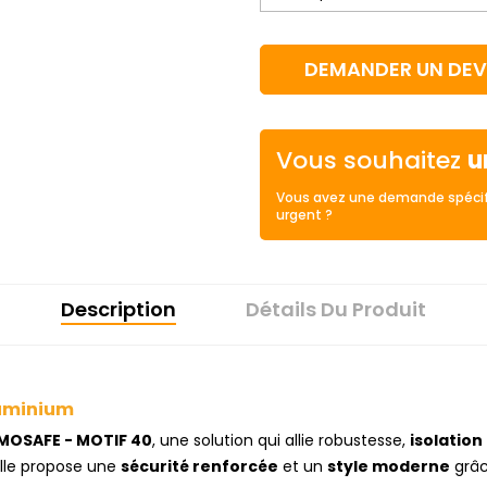
DEMANDER UN DEV
Vous souhaitez
u
Vous avez une demande spécif
urgent ?
Description
Détails Du Produit
luminium
OSAFE - MOTIF 40
, une solution qui allie robustesse,
isolatio
elle propose une
sécurité renforcée
et un
style moderne
grâc