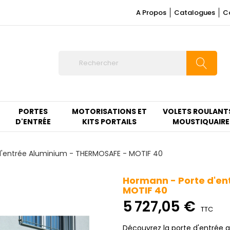
A Propos
Catalogues
C
PORTES
MOTORISATIONS ET
VOLETS ROULANT
D'ENTRÉE
KITS PORTAILS
MOUSTIQUAIRE
d'entrée Aluminium - THERMOSAFE - MOTIF 40
Hormann - Porte d'en
MOTIF 40
5 727,05 €
TTC
Découvrez la porte d'entrée