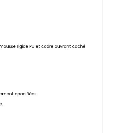
ousse rigide PU et cadre ouvrant caché
lement opacifiées.
e.