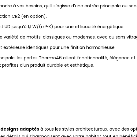
re à vos besoins, qu’il s’agisse d’une entrée principale ou sec
ction CR2 (en option).
t UD jusqu’à 1,1 W/(m²•K) pour une efficacité énergétique.
e variété de motifs, classiques ou modernes, avec ou sans vitra
t extérieure identiques pour une finition harmonieuse.
ncipale, les portes Thermo46 allient fonctionnalité, élégance et r
 profitez d’un produit durable et esthétique.
 designs adaptés
à tous les styles architecturaux, avec des opt
 des détails qui s’harmonisent avec votre habitat tout en bénéfic