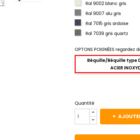
Ral 9002 blanc gris
Ral 9007 alu gris
Ral 7015 gris ardoise
Ral 7039 gris quartz
OPTONS POIGNÉES regardez d
Béquille/Béquille type
ACIER INOXY
Quantité
AJOUTER