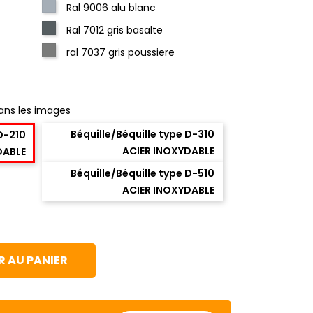
Ral 9006 alu blanc
Ral 7012 gris basalte
ral 7037 gris poussiere
ans les images
Béquille/Béquille type D-310
 D-210
ACIER INOXYDABLE
DABLE
Béquille/Béquille type D-510
ACIER INOXYDABLE
 AU PANIER