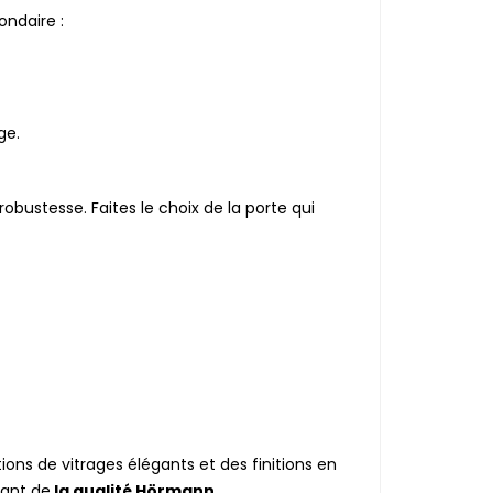
ondaire :
ge.
obustesse. Faites le choix de la porte qui
ions de vitrages élégants et des finitions en
iant de
la qualité Hörmann.