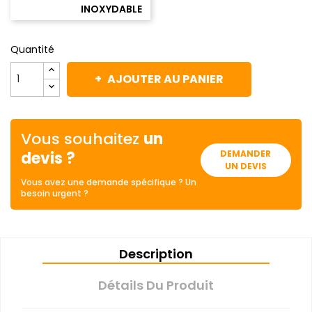
INOXYDABLE
Quantité
AJOUTER AU PANIER
Vous souhaitez
un
devis ?
DEMANDER
UN DEVIS
Vous avez une demande spécifique ? Un
besoin urgent ?
Description
Détails Du Produit