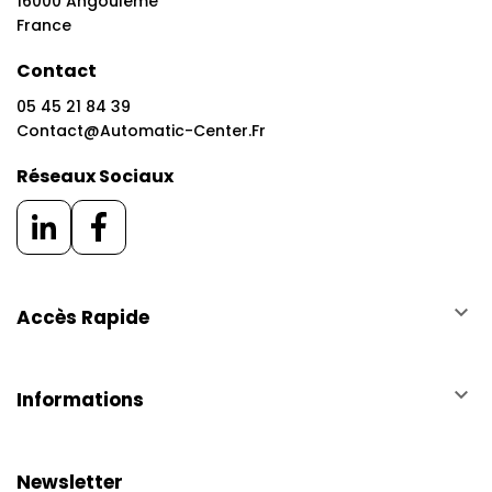
16000 Angoulême
France
Contact
05 45 21 84 39
Contact@automatic-Center.fr
Réseaux Sociaux
keyboard_arrow_down
Accès Rapide
keyboard_arrow_down
Informations
Newsletter