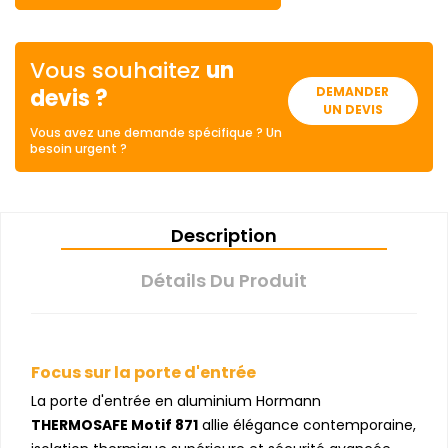
Vous souhaitez
un
devis ?
DEMANDER
UN DEVIS
Vous avez une demande spécifique ? Un
besoin urgent ?
Description
Détails Du Produit
Focus sur la porte d'entrée
La porte d'entrée en aluminium Hormann
THERMOSAFE Motif 871
allie élégance contemporaine,