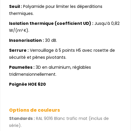
Seuil :
Polyamide pour limiter les déperditions
thermiques.
Isolation thermique (coefficient UD) :
Jusqu’à 0,82
W/(m²·K).
Insonorisation :
30 dB.
Serrure :
Verrouillage à 5 points H5 avec rosette de
sécurité et pênes pivotants.
Paumelles :
3D en aluminium, réglables
tridimensionnellement.
Poignée HOE 620
Options de couleurs
Standards :
RAL 9016 Blanc trafic mat (inclus de
série).