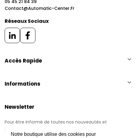
05 45 21 84 39
Contact@automatic-Center.fr
Réseaux Sociaux
keyboard_arrow_down
Accès Rapide
keyboard_arrow_down
Informations
Newsletter
Pour être informé de toutes nos nouveautés et
promotions.
Notre boutique utilise des cookies pour