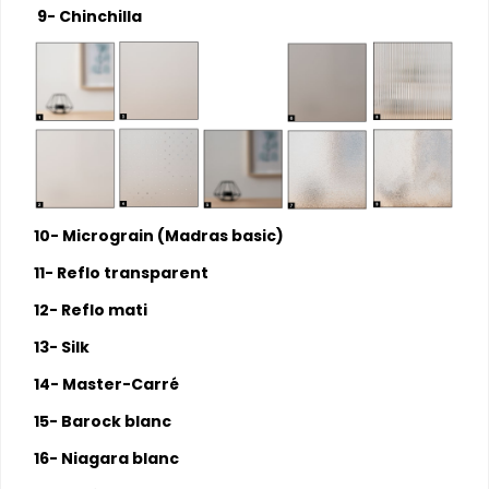
9- Chinchilla
10- Micrograin (Madras basic)
11- Reflo transparent
12- Reflo mati
13- Silk
14- Master-Carré
15- Barock blanc
16- Niagara blanc