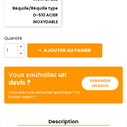
Béquille/Béquille type
D-510 ACIER
INOXYDABLE
Quantité
AJOUTER AU PANIER
Vous souhaitez
un
devis ?
DEMANDER
UN DEVIS
Vous avez une demande spécifique ? Un
besoin urgent ?
Description