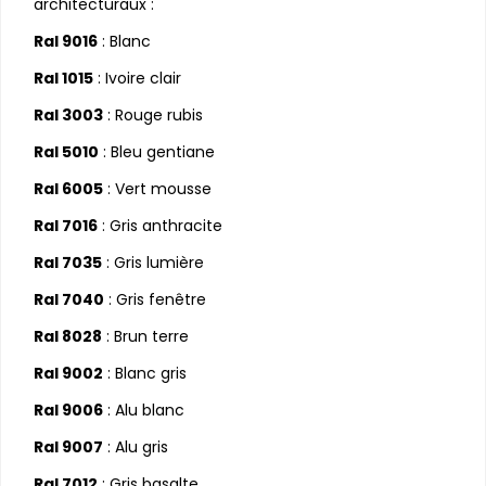
architecturaux :
Ral 9016
: Blanc
Ral 1015
: Ivoire clair
Ral 3003
: Rouge rubis
Ral 5010
: Bleu gentiane
Ral 6005
: Vert mousse
Ral 7016
: Gris anthracite
Ral 7035
: Gris lumière
Ral 7040
: Gris fenêtre
Ral 8028
: Brun terre
Ral 9002
: Blanc gris
Ral 9006
: Alu blanc
Ral 9007
: Alu gris
Ral 7012
: Gris basalte