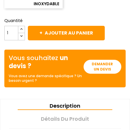
INOXYDABLE
Quantité
AJOUTER AU PANIER
Vous souhaitez
un
devis ?
DEMANDER
UN DEVIS
Vous avez une demande spécifique ? Un
besoin urgent ?
Description
Détails Du Produit