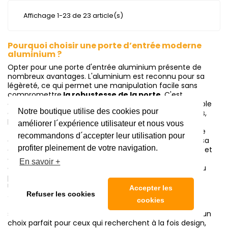
Affichage 1-23 de 23 article(s)
Pourquoi choisir une porte d’entrée moderne
aluminium ?
Opter pour une porte d'entrée aluminium présente de
nombreux avantages. L'aluminium est reconnu pour sa
légèreté, ce qui permet une manipulation facile sans
compromettre
la robustesse de la porte
. C'est
également un matériau extrêmement résistant, capable
Notre boutique utilise des cookies pour
de supporter les intempéries sans se détériorer. De plus,
l’aluminium est naturellement un excellent
isolant
améliorer l´expérience utilisateur et nous vous
thermique et acoustique
, garantissant une meilleure
recommandons d´accepter leur utilisation pour
gestion de l'énergie et du bruit dans votre foyer. Avec sa
profiter pleinement de votre navigation.
capacité à être fabriqué dans de nombreuses finitions et
couleurs, il s’intègre parfaitement à tous les styles
En savoir +
architecturaux, que vous ayez une maison moderne ou
plus traditionnelle.
Une porte d'entrée aluminium offre également
une
Accepter les
Refuser les cookies
sécurité renforcée
grâce à sa structure solide et aux
cookies
technologies avancées disponibles, notamment les
systèmes de verrouillage à haute sécurité. C’est donc un
choix parfait pour ceux qui recherchent à la fois design,