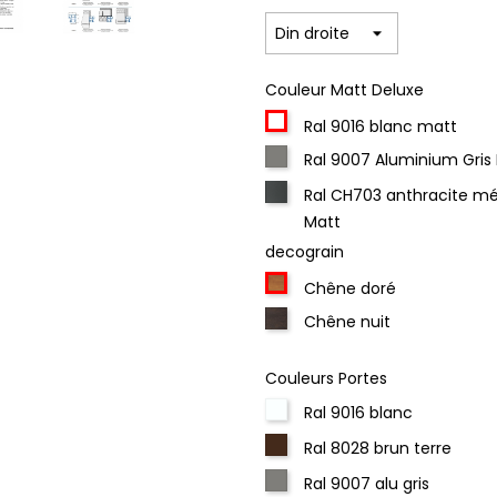
Couleur Matt Deluxe
Ral 9016 blanc matt
Ral 9007 Aluminium Gris
Ral CH703 anthracite mé
Matt
decograin
Chêne doré
Chêne nuit
Couleurs Portes
Ral 9016 blanc
Ral 8028 brun terre
Ral 9007 alu gris