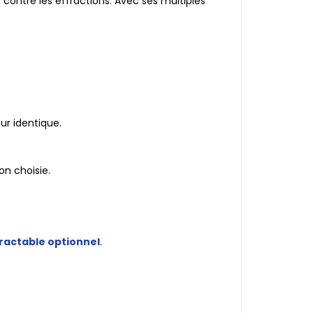
e
contre les effractions. Avec ses multiples
ur identique.
on choisie.
étractable optionnel
.