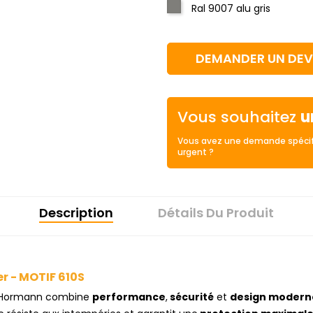
Ral 9007 alu gris
DEMANDER UN DEV
Vous souhaitez
u
Vous avez une demande spécif
urgent ?
Description
Détails Du Produit
er - MOTIF 610S
Hormann combine
performance
,
sécurité
et
design modern