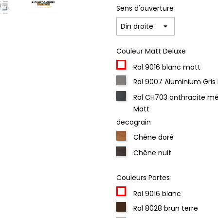
Sens d'ouverture
Couleur Matt Deluxe
Ral 9016 blanc matt
Ral 9007 Aluminium Gris
Ral CH703 anthracite mé
Matt
decograin
Chêne doré
Chêne nuit
Couleurs Portes
Ral 9016 blanc
Ral 8028 brun terre