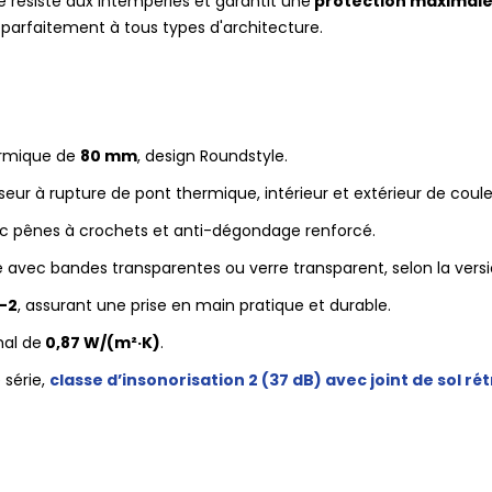
e résiste aux intempéries et garantit une
protection maximal
re parfaitement à tous types d'architecture.
ermique de
80 mm
, design Roundstyle.
seur à rupture de pont thermique, intérieur et extérieur de coule
 pênes à crochets et anti-dégondage renforcé.
é avec bandes transparentes ou verre transparent, selon la versi
-2
, assurant une prise en main pratique et durable.
al de
0,87 W/(m²·K)
.
 série,
classe d’insonorisation 2 (37 dB) avec joint de sol r