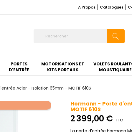
A Propos
Catalogues
C
PORTES
MOTORISATIONS ET
VOLETS ROULANT
D'ENTRÉE
KITS PORTAILS
MOUSTIQUAIRE
'entrée Acier - Isolation 65mm - MOTIF 610S
Hormann - Porte d'ent
MOTIF 610S
2 399,00 €
TTC
La porte d'entrée Hormann Mot