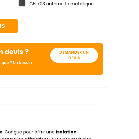
CH 703 anthracite metallique
IS
n devis ?
DEMANDER UN
DEVIS
ique ? Un besoin
e
. Conçue pour offrir une
isolation