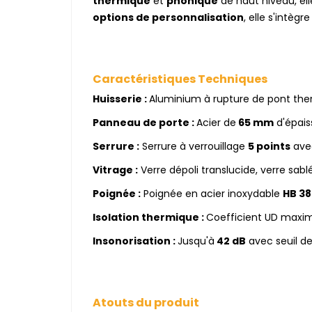
thermique
et
phonique
de haut niveau, ell
options de personnalisation
, elle s'intèg
Caractéristiques Techniques
Huisserie :
Aluminium à rupture de pont th
Panneau de porte :
Acier de
65 mm
d'épais
Serrure :
Serrure à verrouillage
5 points
avec
Vitrage :
Verre dépoli translucide, verre sabl
Poignée :
Poignée en acier inoxydable
HB 38
Isolation thermique :
Coefficient UD maxim
Insonorisation :
Jusqu'à
42 dB
avec seuil de
Atouts du produit