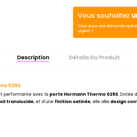
Vous souhaitez
u
Vous avez une demande spécif
urgent ?
Description
Détails Du Produit
rmo 025S
et performante avec la
porte Hormann Thermo 025S
. Dotée 
oli translucide
, et d’une
finition satinée
, elle allie
design con