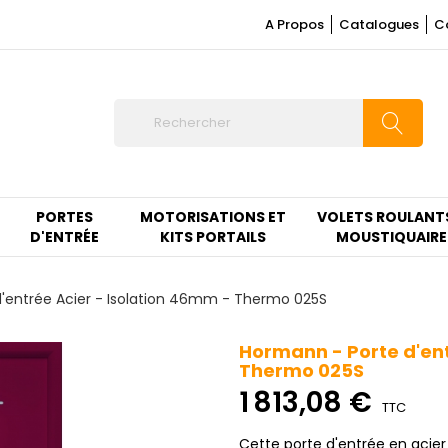
A Propos
Catalogues
C
PORTES
MOTORISATIONS ET
VOLETS ROULANT
D'ENTRÉE
KITS PORTAILS
MOUSTIQUAIRE
'entrée Acier - Isolation 46mm - Thermo 025S
Hormann - Porte d'ent
Thermo 025S
1 813,08 €
TTC
Cette porte d'entrée en acie