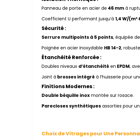
Panneau de porte en acier de
46 mm
à ruptu
Coefficient U performant jusqu’à
1,4 W/(m²·
Sécurité :
Serrure multipoints à 5 points
, équipée de
Poignée en acier inoxydable
HB 14-2
, robust
Étanchéité Renforcée :
Doubles niveaux
d’étanchéité
en
EPDM
, ave
Joint à
brosses intégré
à l’huisserie pour un
Finitions Modernes :
Double béquille inox
montée sur rosace.
Parecloses synthétiques
assorties pour u
Choix de Vitrages pour Une Personna