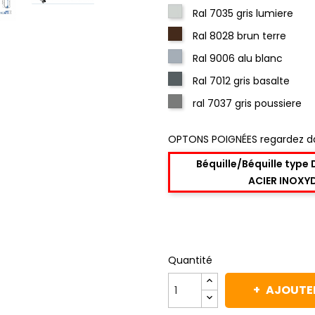
Ral 7035 gris lumiere
Ral 8028 brun terre
Ral 9006 alu blanc
Ral 7012 gris basalte
ral 7037 gris poussiere
OPTONS POIGNÉES regardez d
Béquille/Béquille type
ACIER INOXY
Quantité
AJOUTER