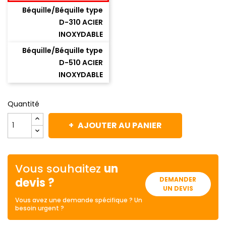
Béquille/Béquille type
D-310 ACIER
INOXYDABLE
Béquille/Béquille type
D-510 ACIER
INOXYDABLE
Quantité
AJOUTER AU PANIER
Vous souhaitez
un
devis ?
DEMANDER
UN DEVIS
Vous avez une demande spécifique ? Un
besoin urgent ?