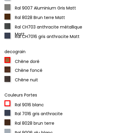
Ral 9007 Aluminium Gris Matt
Ral 8028 Brun terre Matt
Ral CH703 anthracite métallique
Matt
Ral CH7016 gris anthracite Matt
decograin
Chêne doré
Chêne foncé
Chêne nuit
Couleurs Portes
Ral 9016 blanc
Ral 7016 gris anthracite
Ral 8028 brun terre
Ral 9006 alu blanc