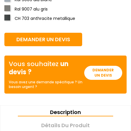
Ral 9007 alu gris
CH 703 anthracite metallique
DEMANDER UN DEVIS
Vous souhaitez
un
devis ?
DEMANDER
UN DEVIS
Vous avez une demande spécifique ? Un
besoin urgent ?
Description
Détails Du Produit