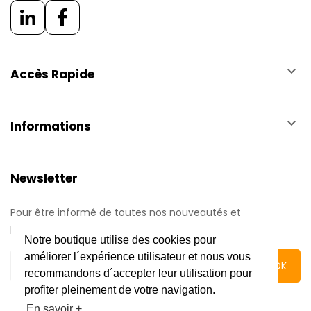
keyboard_arrow_down
Accès Rapide
keyboard_arrow_down
Informations
Newsletter
Pour être informé de toutes nos nouveautés et
promotions.
Notre boutique utilise des cookies pour
améliorer l´expérience utilisateur et nous vous
recommandons d´accepter leur utilisation pour
profiter pleinement de votre navigation.
En savoir +