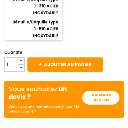
D-310 ACIER
INOXYDABLE
Béquille/Béquille type
D-510 ACIER
INOXYDABLE
Quantité
AJOUTER AU PANIER
Vous souhaitez
un
devis ?
DEMANDER
UN DEVIS
Vous avez une demande spécifique ? Un
besoin urgent ?