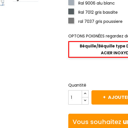
Ral 9006 alu blanc
Ral 7012 gris basalte
ral 7037 gris poussiere
OPTONS POIGNÉES regardez d
Béquille/Béquille type
ACIER INOXY
Quantité
AJOUTER
Vous souhaitez
u