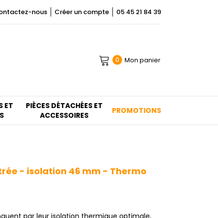
ontactez-nous
Créer un compte
05 45 21 84 39
Mon panier
0
S ET
PIÈCES DÉTACHÉES ET
PROMOTIONS
S
ACCESSOIRES
trée - isolation 46 mm - Thermo
guent par leur isolation thermique optimale,