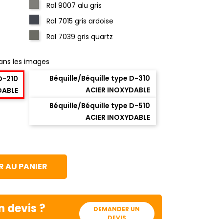
Ral 9007 alu gris
Ral 7015 gris ardoise
Ral 7039 gris quartz
ans les images
Béquille/Béquille type D-310
 D-210
ACIER INOXYDABLE
DABLE
Béquille/Béquille type D-510
ACIER INOXYDABLE
 AU PANIER
n devis ?
DEMANDER UN
DEVIS