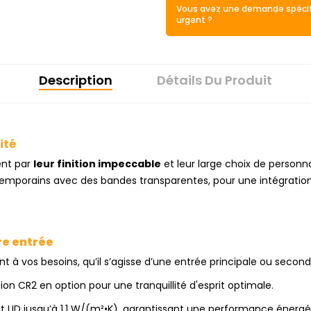
Vous avez une demande spécif
urgent ?
Description
Détails Du Produit
ité
ent par
leur finition impeccable
et leur large choix de personn
temporains avec des bandes transparentes, pour une intégratio
re entrée
à vos besoins, qu’il s’agisse d’une entrée principale ou seconda
ion CR2 en option pour une tranquillité d'esprit optimale.
t UD jusqu’à 1,1 W/(m²•K), garantissant une performance énergé