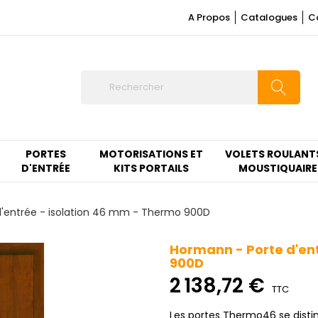
A Propos
Catalogues
C
PORTES
MOTORISATIONS ET
VOLETS ROULANT
D'ENTRÉE
KITS PORTAILS
MOUSTIQUAIRE
'entrée - isolation 46 mm - Thermo 900D
Hormann - Porte d'en
900D
2 138,72 €
TTC
Les portes Thermo46 se distin