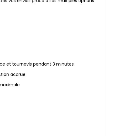
utes vos envies grâce à ses multiples options
nce et tournevis pendant 3 minutes
ction accrue
 maximale