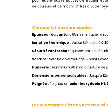
pour résister aux tentatives d’effraction et o
de couleurs et de motifs. Offrez à votre foye
Caractéristiques principales
Épaisseur du vantail :
65 mm en acier à ru
Isolation thermique :
Valeur UD jusqu’à
0,8
Sécurité renforcée :
Équipement de sécurité
Serrure :
Serrure à verrouillage 5 points av
Huisserie :
Aluminium 80 mm à rupture de p
Dimensions personnalisables :
Jusqu'à 12
Poignée :
Poignée en
acier inoxydable HB 
Les Avantages Clés de Votre Nouvell