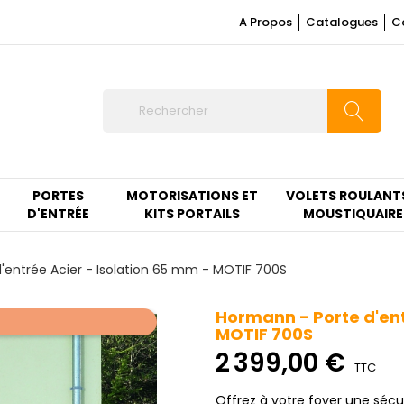
A Propos
Catalogues
C
PORTES
MOTORISATIONS ET
VOLETS ROULANT
D'ENTRÉE
KITS PORTAILS
MOUSTIQUAIRE
'entrée Acier - Isolation 65 mm - MOTIF 700S
Hormann - Porte d'ent
MOTIF 700S
2 399,00 €
TTC
Offrez à votre foyer une séc