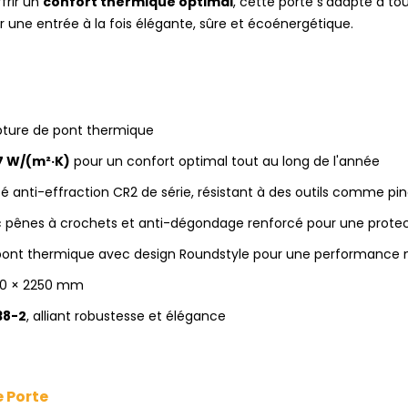
ffrir un
confort thermique optimal
, cette porte s’adapte à to
r une entrée à la fois élégante, sûre et écoénergétique.
pture de pont thermique
7 W/(m²·K)
pour un confort optimal tout au long de l'année
 anti-effraction CR2 de série, résistant à des outils comme pi
ec pênes à crochets et anti-dégondage renforcé pour une prote
ont thermique avec design Roundstyle pour une performance
50 × 2250 mm
38-2
, alliant robustesse et élégance
e Porte