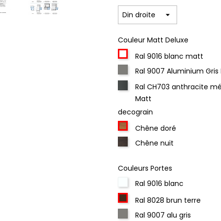
Couleur Matt Deluxe
Ral 9016 blanc matt
Ral 9007 Aluminium Gris
Ral CH703 anthracite mé
Matt
decograin
Chêne doré
Chêne nuit
Couleurs Portes
Ral 9016 blanc
Ral 8028 brun terre
Ral 9007 alu gris