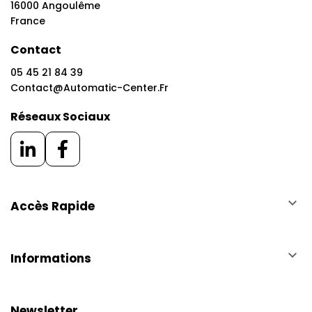
16000 Angoulême
France
Contact
05 45 21 84 39
Contact@automatic-Center.fr
Réseaux Sociaux
keyboard_arrow_down
Accès Rapide
keyboard_arrow_down
Informations
Newsletter