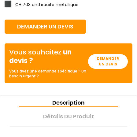
CH 703 anthracite metallique
DEMANDER UN DEVIS
Vous souhaitez
un
devis ?
DEMANDER
UN DEVIS
Vous avez une demande spécifique ? Un
besoin urgent ?
Description
Détails Du Produit