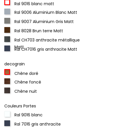
Ral 9016 blanc matt
Ral 9006 Aluminium Blanc Matt
Ral 9007 Aluminium Gris Matt
Ral 8028 Brun terre Matt
Ral CH703 anthracite métallique
Matt
Ral CH7016 gris anthracite Matt
decograin
Chêne doré
Chêne foncé
Chêne nuit
Couleurs Portes
Ral 9016 blanc
Ral 7016 gris anthracite