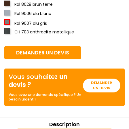
Ral 8028 brun terre
Ral 9006 alu blanc
Ral 9007 alu gris
CH 703 anthracite metallique
DEMANDER UN DEVIS
Vous souhaitez
un
devis ?
DEMANDER
UN DEVIS
Vous avez une demande spécifique ? Un
besoin urgent ?
Description