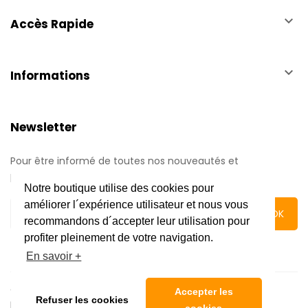
keyboard_arrow_down
Accès Rapide
keyboard_arrow_down
Informations
Newsletter
Pour être informé de toutes nos nouveautés et
promotions.
Notre boutique utilise des cookies pour
améliorer l´expérience utilisateur et nous vous
recommandons d´accepter leur utilisation pour
profiter pleinement de votre navigation.
En savoir +
Copyright © 2020 Automatic Center | Tous droits réservés
Accepter les
Refuser les cookies
|
Mentions légales