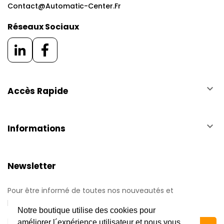
Contact@automatic-Center.fr
Réseaux Sociaux
keyboard_arrow_down
Accès Rapide
keyboard_arrow_down
Informations
Newsletter
Pour être informé de toutes nos nouveautés et
promotions.
Notre boutique utilise des cookies pour
améliorer l´expérience utilisateur et nous vous