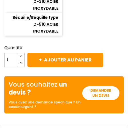
D-310 ACIER
INOXYDABLE
Béquille/Béquille type
D-510 ACIER
INOXYDABLE
Quantité
AJOUTER AU PANIER
Vous souhaitez
un
devis ?
DEMANDER
UN DEVIS
Vous avez une demande spécifique ? Un
besoin urgent ?