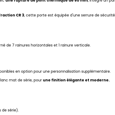
vec
une rupture de pont thermique de 80 mm
, intègre un pa
raction CR 3
, cette porte est équipée d'une serrure de sécurité
orné de 7 rainures horizontales et 1 rainure verticale.
ponibles en option pour une personnalisation supplémentaire.
blanc mat de série, pour
une finition élégante et moderne.
 de série).