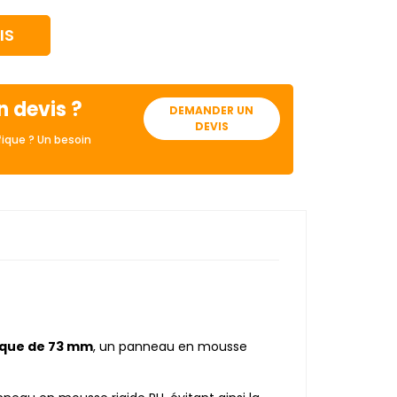
IS
n devis ?
DEMANDER UN
DEVIS
ique ? Un besoin
ique de 73 mm
, un panneau en mousse