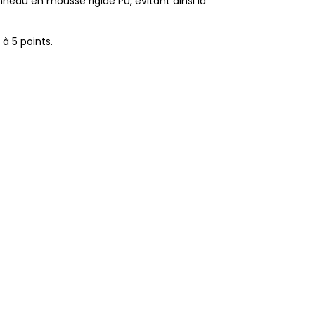
nneau en mousse rigide PU, évitant ainsi la
 à 5 points.