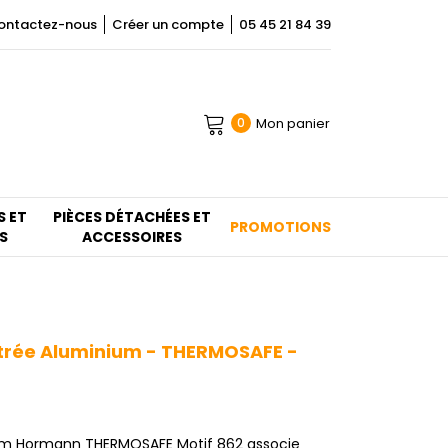
ontactez-nous
Créer un compte
05 45 21 84 39
Mon panier
0
S ET
PIÈCES DÉTACHÉES ET
PROMOTIONS
S
ACCESSOIRES
trée Aluminium - THERMOSAFE -
ium Hormann THERMOSAFE Motif 862 associe