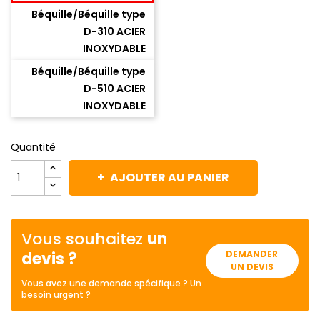
Béquille/Béquille type
D-310 ACIER
INOXYDABLE
Béquille/Béquille type
D-510 ACIER
INOXYDABLE
Quantité
AJOUTER AU PANIER
Vous souhaitez
un
devis ?
DEMANDER
UN DEVIS
Vous avez une demande spécifique ? Un
besoin urgent ?