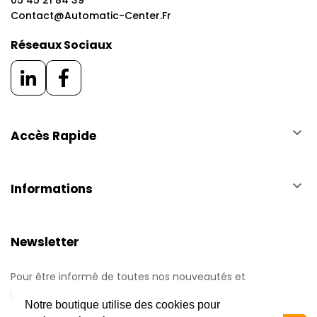
05 45 21 84 39
Contact@automatic-Center.fr
Réseaux Sociaux
keyboard_arrow_down
Accès Rapide
keyboard_arrow_down
Informations
Newsletter
Pour être informé de toutes nos nouveautés et
promotions.
Notre boutique utilise des cookies pour