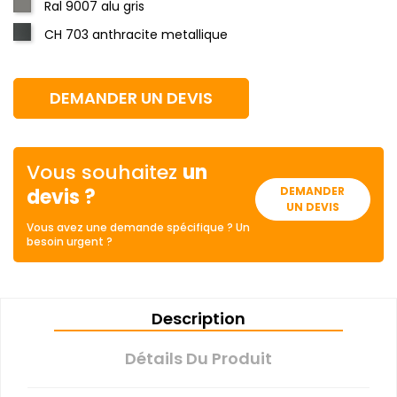
Ral 9007 alu gris
CH 703 anthracite metallique
DEMANDER UN DEVIS
Vous souhaitez
un
devis ?
DEMANDER
UN DEVIS
Vous avez une demande spécifique ? Un
besoin urgent ?
Description
Détails Du Produit