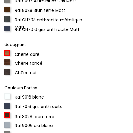
Ral 9007 Aluminium Gris Matt
Ral 8028 Brun terre Matt
Ral CH703 anthracite métallique
Matt
Ral CH7016 gris anthracite Matt
decograin
Chêne doré
Chêne foncé
Chêne nuit
Couleurs Portes
Ral 9016 blanc
Ral 7016 gris anthracite
Ral 8028 brun terre
Ral 9006 alu blanc