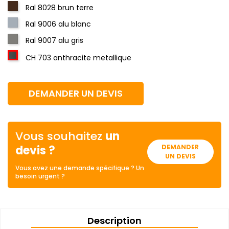
Ral 8028 brun terre
Ral 9006 alu blanc
Ral 9007 alu gris
CH 703 anthracite metallique
DEMANDER UN DEVIS
Vous souhaitez
un
devis ?
DEMANDER
UN DEVIS
Vous avez une demande spécifique ? Un
besoin urgent ?
Description