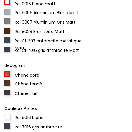
Ral 9016 blanc matt
Ral 9006 Aluminium Blanc Matt
Ral 9007 Aluminium Gris Matt
Ral 8028 Brun terre Matt
Ral CH703 anthracite métallique
Matt
Ral CH7016 gris anthracite Matt
decograin
Chêne doré
Chêne foncé
Chêne nuit
Couleurs Portes
Ral 9016 blanc
Ral 7016 gris anthracite