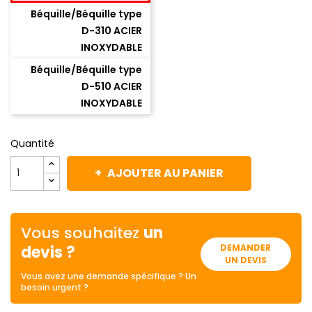
Béquille/Béquille type
D-310 ACIER
INOXYDABLE
Béquille/Béquille type
D-510 ACIER
INOXYDABLE
Quantité
AJOUTER AU PANIER
Vous souhaitez
un
devis ?
DEMANDER
UN DEVIS
Vous avez une demande spécifique ? Un
besoin urgent ?