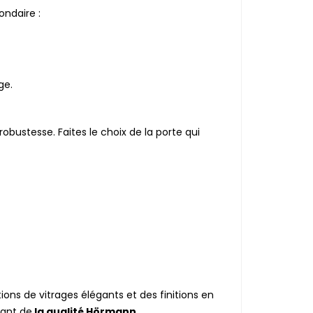
ondaire :
ge.
obustesse. Faites le choix de la porte qui
ions de vitrages élégants et des finitions en
iant de
la qualité Hörmann.