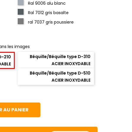
Ral 9006 alu blanc
Ral 7012 gris basalte
ral 7037 gris poussiere
ans les images
Béquille/Béquille type D-310
 D-210
ACIER INOXYDABLE
DABLE
Béquille/Béquille type D-510
ACIER INOXYDABLE
 AU PANIER