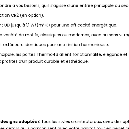
re à vos besoins, qu’il s’agisse d’une entrée principale ou sec
ction CR2 (en option).
t UD jusqu’à 1,1 W/(m²•K) pour une efficacité énergétique.
e variété de motifs, classiques ou modernes, avec ou sans vitra
t extérieure identiques pour une finition harmonieuse.
ncipale, les portes Thermo46 allient fonctionnalité, élégance et r
 profitez d’un produit durable et esthétique.
 designs adaptés
à tous les styles architecturaux, avec des opt
 des détails qui s’harmonisent avec votre habitat tout en bénéfic