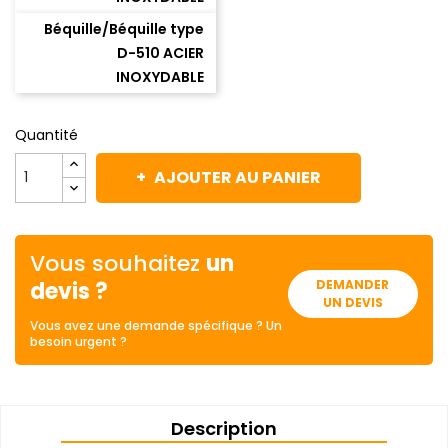
Béquille/Béquille type
D-510 ACIER
INOXYDABLE
Quantité
AJOUTER AU PANIER
Vous souhaitez
un
devis ?
DEMANDER
UN DEVIS
Vous avez une demande spécifique ? Un
besoin urgent ?
Description