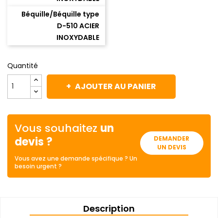
Béquille/Béquille type
D-510 ACIER
INOXYDABLE
Quantité
AJOUTER AU PANIER
Vous souhaitez
un
devis ?
DEMANDER
UN DEVIS
Vous avez une demande spécifique ? Un
besoin urgent ?
Description