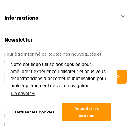
keyboard_arrow_down
Informations
Newsletter
Pour être informé de toutes nos nouveautés et
promotions.
Notre boutique utilise des cookies pour
améliorer l´expérience utilisateur et nous vous
recommandons d´accepter leur utilisation pour
profiter pleinement de votre navigation.
En savoir +
Copyright © 2020 Automatic Center | Tous droits réservés
Accepter les
Refuser les cookies
|
Mentions légales
cookies
Réalisé par l'
Agence web 16h33