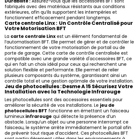
Durabilité :
Assurez-vous que les accessoires BFT sont
fabriqués avec des matériaux résistants aux conditions
extérieures, afin qu’ils supportent les intempéries et
fonctionnent efficacement pendant longtemps.
Carte centrale Linx : Un Contrôle Centralisé pour
Votre Motorisation BFT
La
carte centrale Linx
est un élément fondamental de
l’automatisation BFT. Elle permet de gérer et de contrôler le
fonctionnement de votre motorisation de portail ou de
porte de garage. Cette carte de contrôle centralisée est
compatible avec une grande variété d'accessoires BFT, ce
qui en fait un choix idéal pour ceux qui recherchent une
solution flexible et performante. Elle permet de relier
plusieurs composants du système, garantissant ainsi un
contrôle total et une gestion optimale de votre installation.
Jeu de photocellules : Desme A 15 Sécurisez Votre
Installation avec la Technologie Infrarouge
Les photocellules sont des accessoires essentiels pour
améliorer la sécurité de vos installations. Le
jeu de
photocellules BFT
fonctionne en émettant un faisceau
lumineux
infrarouge
qui détecte la présence d’un
obstacle. Lorsqu’un objet ou une personne interrompt ce
faisceau, le système arrête immédiatement le portail afin
de prévenir tout risque d’accident. Ces photocellules BFT
sont particulièrement utiles dans les environnements à