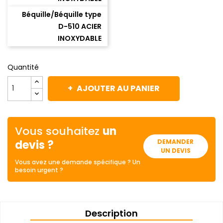
Béquille/Béquille type
D-510 ACIER
INOXYDABLE
Quantité
AJOUTER AU PANIER
Vous souhaitez
un
devis ?
DEMANDER
UN DEVIS
Vous avez une demande spécifique ? Un
besoin urgent ?
Description