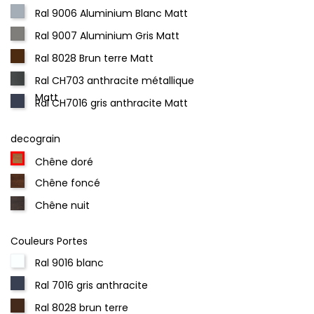
Ral 9006 Aluminium Blanc Matt
Ral 9007 Aluminium Gris Matt
Ral 8028 Brun terre Matt
Ral CH703 anthracite métallique
Matt
Ral CH7016 gris anthracite Matt
decograin
Chêne doré
Chêne foncé
Chêne nuit
Couleurs Portes
Ral 9016 blanc
Ral 7016 gris anthracite
Ral 8028 brun terre