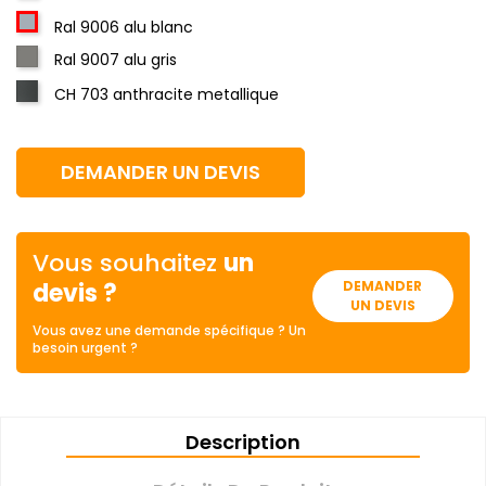
Ral 9006 alu blanc
Ral 9007 alu gris
CH 703 anthracite metallique
DEMANDER UN DEVIS
Vous souhaitez
un
devis ?
DEMANDER
UN DEVIS
Vous avez une demande spécifique ? Un
besoin urgent ?
Description