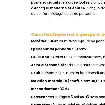
pointe et sécurité renforcée. Dotée d'un p
esthétique
moderne et épurée
. Conçue av
de confort, d'élégance et de protection.
Caractéristiques techniques princip
Matériau :
Aluminium avec rupture de pont 
Épaisseur du panneau :
73 mm.
Feuillures :
Extérieure avec recouvrement, in
Joint d’étanchéité :
Triple, garantissant une
Seuil :
Polyamide pour limiter les déperdition
Isolation thermique (coefficient UD) :
Jus
Insonorisation :
30 dB.
Serrure :
Verrouillage à 5 points H5 avec ros
Paumelles :
3D en aluminium, réglables tri