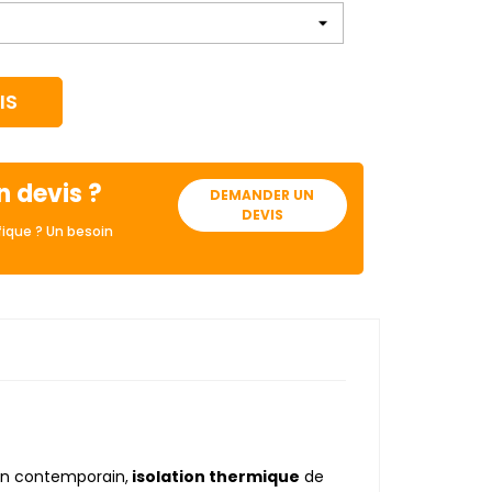
IS
n devis ?
DEMANDER UN
DEVIS
ique ? Un besoin
gn contemporain,
isolation thermique
de