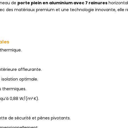
anneau de
porte plein en aluminium avec 7 rainures
horizontal
ec des matériaux premium et une technologie innovante, elle 
ales
thermique.
térieure affleurante.
 isolation optimale.
s thermiques.
qu’à 0,88 W/(m²·K).
ette de sécurité et pênes pivotants.
dimensionnellement.