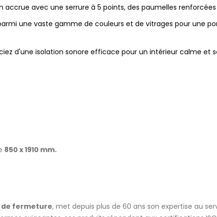
n accrue avec une serrure à 5 points, des paumelles renforcées e
parmi une vaste gamme de couleurs et de vitrages pour une por
iez d'une isolation sonore efficace pour un intérieur calme et s
de
850 x 1910 mm.
s de fermeture
, met depuis plus de 60 ans son expertise au servi