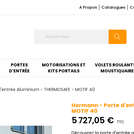
A Propos
Catalogues
C
PORTES
MOTORISATIONS ET
VOLETS ROULANT
D'ENTRÉE
KITS PORTAILS
MOUSTIQUAIRE
d'entrée Aluminium - THERMOSAFE - MOTIF 40
Hormann - Porte d'en
MOTIF 40
5 727,05 €
TTC
Découvrez la porte d'entrée