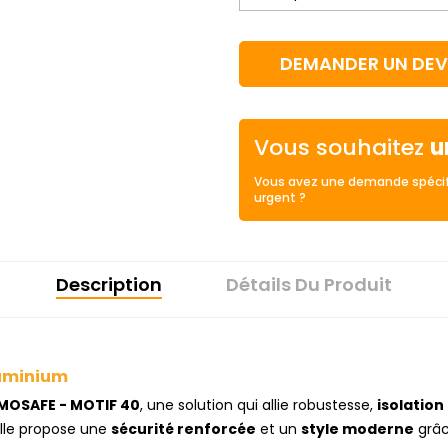
DEMANDER UN DEV
Vous souhaitez
u
Vous avez une demande spécif
urgent ?
Description
Détails Du Produit
luminium
OSAFE - MOTIF 40
, une solution qui allie robustesse,
isolatio
elle propose une
sécurité renforcée
et un
style moderne
grâc