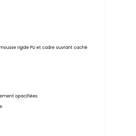
ousse rigide PU et cadre ouvrant caché
lement opacifiées.
e.