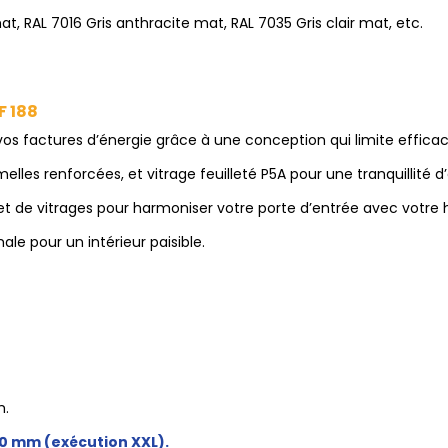
, RAL 7016 Gris anthracite mat, RAL 7035 Gris clair mat, etc.
F 188
vos factures d’énergie grâce à une conception qui limite effica
elles renforcées, et vitrage feuilleté P5A pour une tranquillité d’
et de vitrages pour harmoniser votre porte d’entrée avec votre h
ale pour un intérieur paisible.
m.
00 mm (exécution XXL).