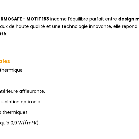
RMOSAFE - MOTIF 188
incarne l'équilibre parfait entre
design 
ux de haute qualité et une technologie innovante, elle répond 
ité.
ales
thermique.
térieure affleurante.
 isolation optimale.
s thermiques.
qu’à 0,9 W/(m²·K).