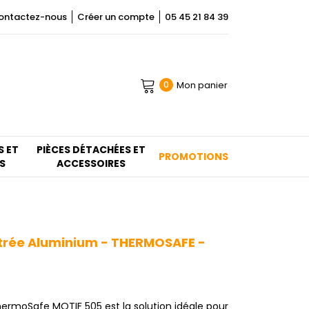
ontactez-nous
Créer un compte
05 45 21 84 39
Mon panier
0
S ET
PIÈCES DÉTACHÉES ET
PROMOTIONS
S
ACCESSOIRES
trée Aluminium - THERMOSAFE -
ermoSafe MOTIF 505 est la solution idéale pour