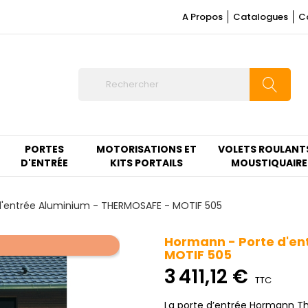
A Propos
Catalogues
C
PORTES
MOTORISATIONS ET
VOLETS ROULANT
D'ENTRÉE
KITS PORTAILS
MOUSTIQUAIRE
d'entrée Aluminium - THERMOSAFE - MOTIF 505
Hormann - Porte d'en
MOTIF 505
3 411,12 €
TTC
La porte d’entrée Hormann Th