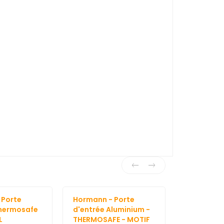
 Porte
Hormann - Porte
Hormann -
Thermosafe
d'entrée Aluminium -
d'entrée 
L
THERMOSAFE - MOTIF
THERMOSAF