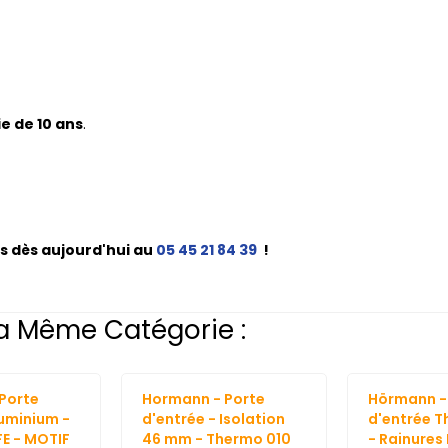
e de 10 ans
.
s dès aujourd'hui au
05 45 21 84 39
!
a Même Catégorie :
Porte
Hormann - Porte
Hörmann -
luminium -
d'entrée - Isolation
d'entrée 
E - MOTIF
46 mm - Thermo 010
- Rainures 