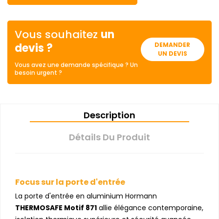
Vous souhaitez
un
devis ?
DEMANDER
UN DEVIS
Vous avez une demande spécifique ? Un
besoin urgent ?
Description
Détails Du Produit
Focus sur la porte d'entrée
La porte d'entrée en aluminium Hormann
THERMOSAFE Motif 871
allie élégance contemporaine,