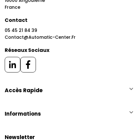
16000 Angoulême
France
Contact
05 45 21 84 39
Contact@automatic-Center.fr
Réseaux Sociaux
keyboard_arrow_down
Accès Rapide
keyboard_arrow_down
Informations
Newsletter