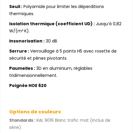
Seuil :
Polyamide pour limiter les déperditions
thermiques.
Isolation thermique (coefficient UD) :
Jusqu’à 0,82
W/(m²·K).
Insonorisation :
30 dB.
Serrure :
Verrouillage à 5 points H5 avec rosette de
sécurité et pênes pivotants.
Paumelles :
3D en aluminium, réglables
tridimensionnellement.
Poignée HOE 620
Options de couleurs
Standards :
RAL 9016 Blanc trafic mat (inclus de
série).