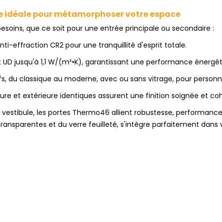
te idéale pour métamorphoser votre espace
soins, que ce soit pour une entrée principale ou secondaire :
i-effraction CR2 pour une tranquillité d'esprit totale.
 UD jusqu'à 1,1 W/(m²•K), garantissant une performance énergét
s, du classique au moderne, avec ou sans vitrage, pour personna
eure et extérieure identiques assurent une finition soignée et co
n vestibule, les portes Thermo46 allient robustesse, performanc
ransparentes et du verre feuilleté, s'intègre parfaitement dans vot