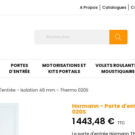
A Propos
Catalogues
C
PORTES
MOTORISATIONS ET
VOLETS ROULANT
D'ENTRÉE
KITS PORTAILS
MOUSTIQUAIRE
'entrée - Isolation 46 mm - Thermo 020S
Hormann - Porte d'en
020S
1 443,48 €
TTC
La porte d'entrée Hörmann Th