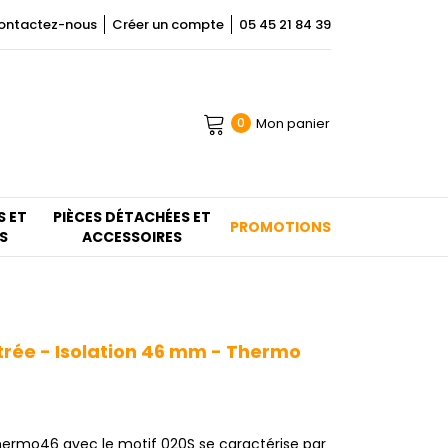
ontactez-nous
Créer un compte
05 45 21 84 39
Mon panier
0
S ET
PIÈCES DÉTACHÉES ET
PROMOTIONS
S
ACCESSOIRES
trée - Isolation 46 mm - Thermo
ermo46 avec le motif 020S se caractérise par