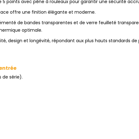
 5 points avec pêne à rouleaux pour garantir une sécurité accr
sace offre une finition élégante et moderne.
grémenté de bandes transparentes et de verre feuilleté transpa
thermique optimale.
lité, design et longévité, répondant aux plus hauts standards d
'entrée
 de série).