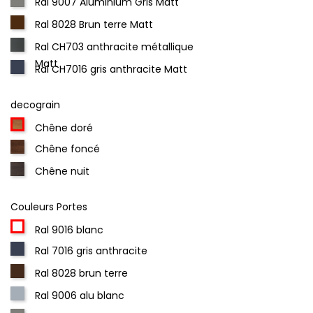
Ral 9007 Aluminium Gris Matt
Ral 8028 Brun terre Matt
Ral CH703 anthracite métallique
Matt
Ral CH7016 gris anthracite Matt
decograin
Chêne doré
Chêne foncé
Chêne nuit
Couleurs Portes
Ral 9016 blanc
Ral 7016 gris anthracite
Ral 8028 brun terre
Ral 9006 alu blanc