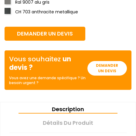
Ral 9007 alu gris
CH 703 anthracite metallique
DEMANDER UN DEVIS
Vous souhaitez
un
devis ?
DEMANDER
UN DEVIS
Vous avez une demande spécifique ? Un
besoin urgent ?
Description
Détails Du Produit