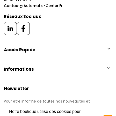
05 45 21 84 39
Contact@automatic-Center.fr
Réseaux Sociaux
keyboard_arrow_down
Accès Rapide
keyboard_arrow_down
Informations
Newsletter
Pour être informé de toutes nos nouveautés et
promotions.
Notre boutique utilise des cookies pour