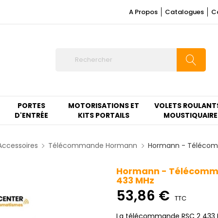
A Propos
Catalogues
C
PORTES
MOTORISATIONS ET
VOLETS ROULANT
D'ENTRÉE
KITS PORTAILS
MOUSTIQUAIRE
Accessoires
Télécommande Hormann
Hormann - Télécomm
Hormann - Télécomma
433 MHz
53,86 €
TTC
La télécommande RSC 2 433 