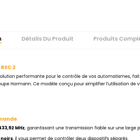
n
Détails Du Produit
Produits Compl
 RSC 2
solution performante pour le contrôle de vos automatismes, fai
roupe Hormann. Ce modèle conçu pour simplifier l’utilisation de v
ommande
433,92 MHz
, garantissant une transmission fiable sur une large 
 noirs
, il vous permet de contrôler deux dispositifs séparés.