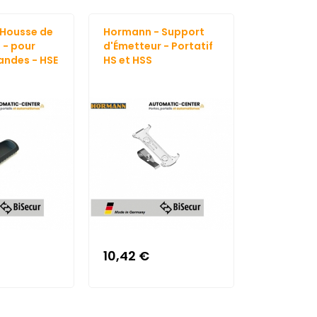
Housse de
Hormann - Support
Hormann 
 - pour
d'Émetteur - Portatif
Télécom
ndes - HSE
HS et HSS
Porte-Clé 
868 MHz -.
10,42 €
113,57 €