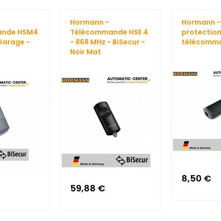
Hormann -
Hormann -
ande HSM4
Télécommande HSE 4
protection
Garage -
- 868 MHz - BiSecur -
télécomma
Noir Mat
8,50 €
59,88 €