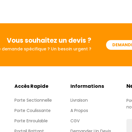
Vous souhaitez
un devis ?
DEMANDE
 demande spécifique ? Un besoin urgent ?
N
Accès Rapide
Informations
Porte Sectionnelle
Livraison
Po
no
Porte Coulissante
A Propos
Porte Enroulable
CGV
Portail Battant
Demander Un Devis