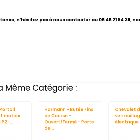
stance, n'hésitez pas à nous contacter au 05 45 21 84 39, n
a Même Catégorie :
Portail
Hormann - Butée Fins
Chevalet d
it moteur
de Course -
verrouilla
P2-...
Ouvert/Fermé - Porte
électrique 
de...