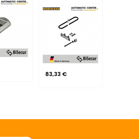
88,99 €
83,33 €