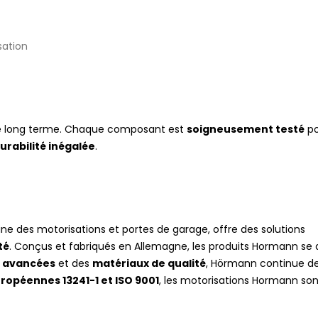
sation
e long terme. Chaque composant est
soigneusement testé
po
urabilité inégalée
.
e des motorisations et portes de garage, offre des solutions
té
. Conçus et fabriqués en Allemagne, les produits Hormann se 
 avancées
et des
matériaux de qualité
, Hörmann continue de 
opéennes 13241-1 et ISO 9001
, les motorisations Hormann so