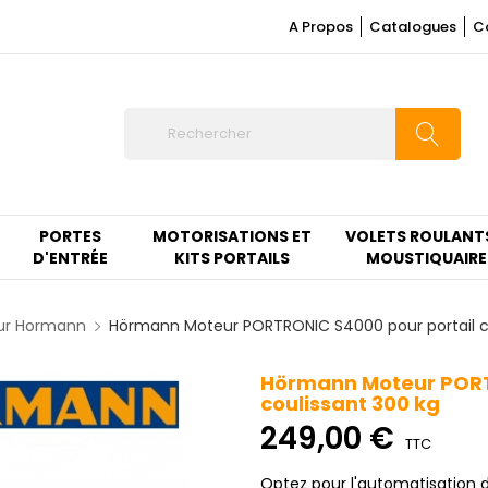
A Propos
Catalogues
C
PORTES
MOTORISATIONS ET
VOLETS ROULANT
D'ENTRÉE
KITS PORTAILS
MOUSTIQUAIRE
ur Hormann
Hörmann Moteur PORTRONIC S4000 pour portail co
Hörmann Moteur PORT
coulissant 300 kg
249,00 €
TTC
Optez pour l'automatisation de