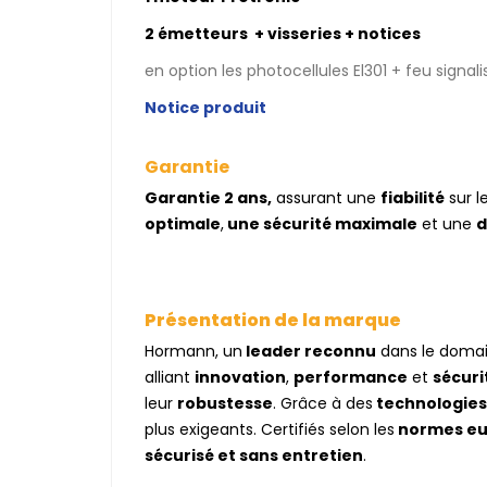
2 émetteurs + visseries + notices
en option les photocellules El301 + feu signali
Notice produit
Garantie
Garantie 2 ans,
assurant une
fiabilité
sur l
optimale
,
une sécurité maximale
et une
d
Présentation de la marque
Hormann, un
leader reconnu
dans le domain
alliant
innovation
,
performance
et
sécuri
leur
robustesse
. Grâce à des
technologies
plus exigeants. Certifiés selon les
normes eur
sécurisé et sans entretien
.