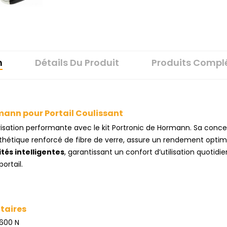
n
Détails Du Produit
Produits Compl
mann pour Portail Coulissant
sation performante avec le kit Portronic de Hormann. Sa conc
thétique renforcé de fibre de verre, assure un rendement optima
ités intelligentes
, garantissant un confort d’utilisation quotid
ortail.
taires
 600 N