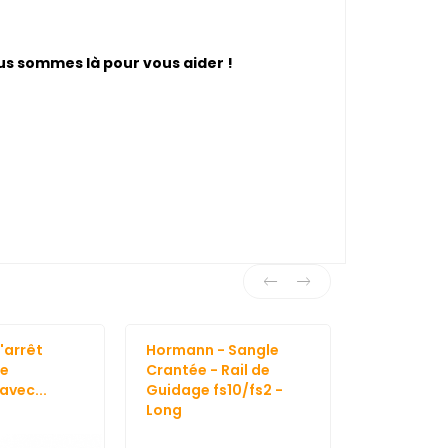
ous sommes là pour vous aider !
'arrêt
Hormann - Sangle
Hormann -
ge
Crantée - Rail de
LineaMati
avec...
Guidage fs10/fs2 -
photocellu
Long