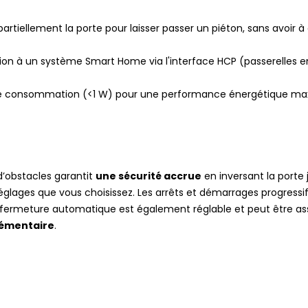
artiellement la porte pour laisser passer un piéton, sans avoir à
ion à un système Smart Home via l'interface HCP (passerelles e
ble consommation (<1 W) pour une performance énergétique ma
’obstacles garantit
une sécurité accrue
en inversant la porte 
 réglages que vous choisissez. Les arrêts et démarrages progress
 la fermeture automatique est également réglable et peut être as
lémentaire
.