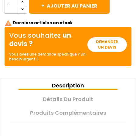
AJOUTER AU PANIER

Derniers articles en stock
Vous souhaitez
un
devis ?
DEMANDER
UN DEVIS
Vous avez une demande spécifique ? Un
besoin urgent ?
Description
Détails Du Produit
Produits Complémentaires