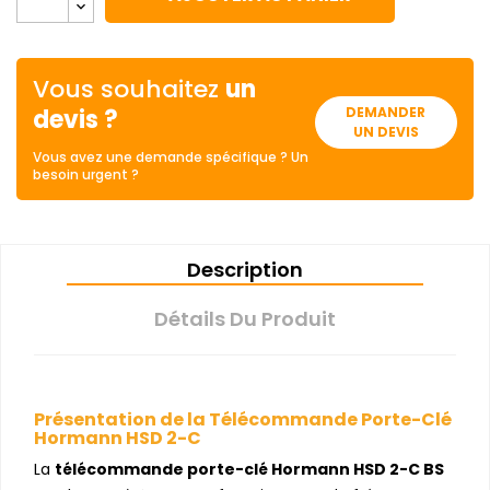
Vous souhaitez
un
devis ?
DEMANDER
UN DEVIS
Vous avez une demande spécifique ? Un
besoin urgent ?
Description
Détails Du Produit
Présentation de la Télécommande Porte-Clé
Hormann HSD 2-C
La
télécommande porte-clé Hormann HSD 2-C BS