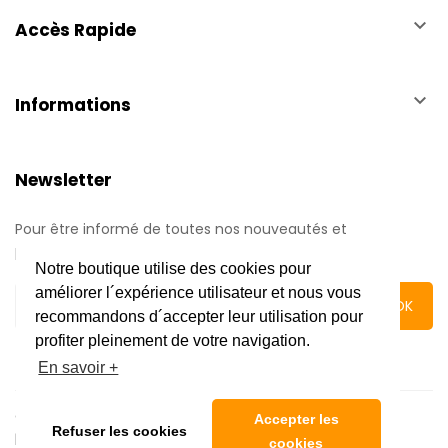
keyboard_arrow_down
Accès Rapide
keyboard_arrow_down
Informations
Newsletter
Pour être informé de toutes nos nouveautés et
promotions.
Notre boutique utilise des cookies pour
améliorer l´expérience utilisateur et nous vous
recommandons d´accepter leur utilisation pour
profiter pleinement de votre navigation.
En savoir +
Copyright © 2020 Automatic Center | Tous droits réservés
Accepter les
Refuser les cookies
|
Mentions légales
cookies