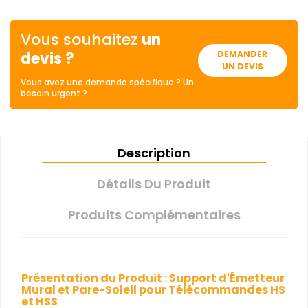
Vous souhaitez
un
devis ?
DEMANDER
UN DEVIS
Vous avez une demande spécifique ? Un
besoin urgent ?
Description
Détails Du Produit
Produits Complémentaires
Présentation du Produit : Support d'Émetteur
Mural et Pare-Soleil pour Télécommandes HS
et HSS