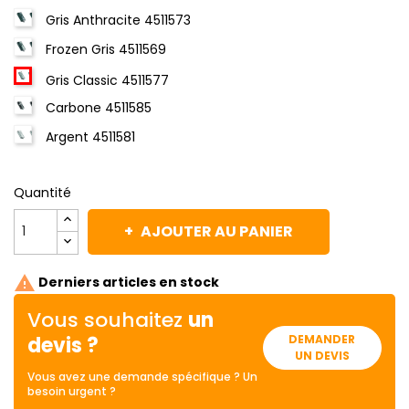
Gris Anthracite 4511573
Frozen Gris 4511569
Gris Classic 4511577
Carbone 4511585
Argent 4511581
Quantité
AJOUTER AU PANIER

Derniers articles en stock
Vous souhaitez
un
devis ?
DEMANDER
UN DEVIS
Vous avez une demande spécifique ? Un
besoin urgent ?