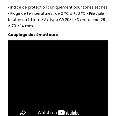
• Indice de protection : uniquement pour zones sèches
• Plage de températures : de 0 °C à +50 °C • Pile : pile
bouton au lithium 3V / type CR 2032 • Dimensions : 28
× 70 × 14 mm
Couplage des émetteurs